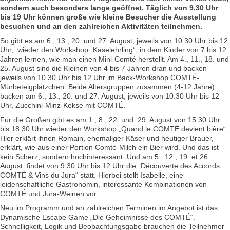
sondern auch besonders lange geöffnet. Täglich von 9.30 Uhr
bis 19 Uhr können große wie kleine Besucher die Ausstellung
besuchen und an den zahlreichen Aktivitäten teilnehmen.
So gibt es am 6., 13., 20. und 27. August, jeweils von 10.30 Uhr bis 12
Uhr, wieder den Workshop „Käselehrling“, in dem Kinder von 7 bis 12
Jahren lernen, wie man einen Mini-Comté herstellt. Am 4., 11., 18. und
25. August sind die Kleinen von 4 bis 7 Jahren dran und backen
jeweils von 10.30 Uhr bis 12 Uhr im Back-Workshop COMTÉ-
Mürbeteigplätzchen. Beide Altersgruppen zusammen (4-12 Jahre)
backen am 6., 13., 20. und 27. August, jeweils von 10.30 Uhr bis 12
Uhr, Zucchini-Minz-Kekse mit COMTÉ.
Für die Großen gibt es am 1., 8., 22. und 29. August von 15.30 Uhr
bis 18.30 Uhr wieder den Workshop „Quand le COMTÉ devient bière“,
Hier erklärt ihnen Romain, ehemaliger Käser und heutiger Brauer,
erklärt, wie aus einer Portion Comté-Milch ein Bier wird. Und das ist
kein Scherz, sondern hochinteressant. Und am 5., 12., 19. et 26.
August findet von 9.30 Uhr bis 12 Uhr die „Découverte des Accords
COMTÉ & Vins du Jura“ statt. Hierbei stellt Isabelle, eine
leidenschaftliche Gastronomin, interessante Kombinationen von
COMTÉ und Jura-Weinen vor.
Neu im Programm und an zahlreichen Terminen im Angebot ist das
Dynamische Escape Game „Die Geheimnisse des COMTÉ“.
Schnelligkeit, Logik und Beobachtungsgabe brauchen die Teilnehmer