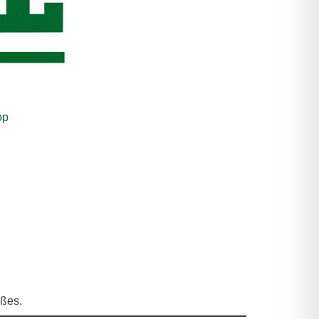
op
ßes.