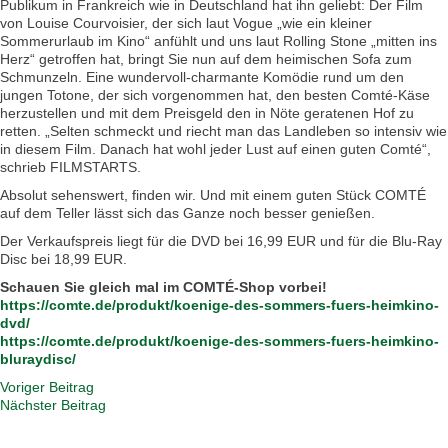
Publikum in Frankreich wie in Deutschland hat ihn geliebt: Der Film
von Louise Courvoisier, der sich laut Vogue „wie ein kleiner
Sommerurlaub im Kino“ anfühlt und uns laut Rolling Stone „mitten ins
Herz“ getroffen hat, bringt Sie nun auf dem heimischen Sofa zum
Schmunzeln. Eine wundervoll-charmante Komödie rund um den
jungen Totone, der sich vorgenommen hat, den besten Comté-Käse
herzustellen und mit dem Preisgeld den in Nöte geratenen Hof zu
retten. „Selten schmeckt und riecht man das Landleben so intensiv wie
in diesem Film. Danach hat wohl jeder Lust auf einen guten Comté“,
schrieb FILMSTARTS.
Absolut sehenswert, finden wir. Und mit einem guten Stück COMTÉ
auf dem Teller lässt sich das Ganze noch besser genießen.
Der Verkaufspreis liegt für die DVD bei 16,99 EUR und für die Blu-Ray
Disc bei 18,99 EUR.
Schauen Sie gleich mal im COMTÉ-Shop vorbei!
https://comte.de/produkt/koenige-des-sommers-fuers-heimkino-
dvd/
https://comte.de/produkt/koenige-des-sommers-fuers-heimkino-
bluraydisc/
Voriger Beitrag
Nächster Beitrag