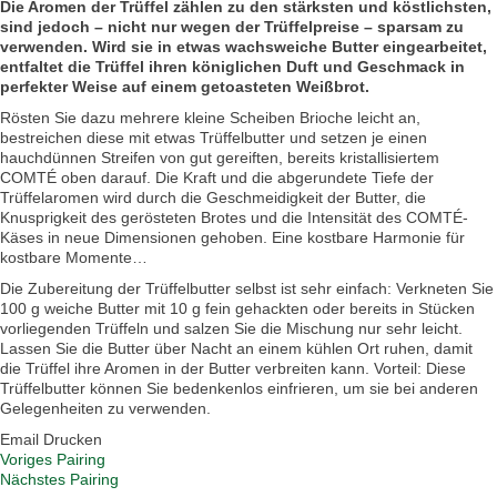
Die Aromen der Trüffel zählen zu den stärksten und köstlichsten,
sind jedoch – nicht nur wegen der Trüffelpreise – sparsam zu
verwenden. Wird sie in etwas wachsweiche Butter eingearbeitet,
entfaltet die Trüffel ihren königlichen Duft und Geschmack in
perfekter Weise auf einem getoasteten Weißbrot.
Rösten Sie dazu mehrere kleine Scheiben Brioche leicht an,
bestreichen diese mit etwas Trüffelbutter und setzen je einen
hauchdünnen Streifen von gut gereiften, bereits kristallisiertem
COMTÉ oben darauf. Die Kraft und die abgerundete Tiefe der
Trüffelaromen wird durch die Geschmeidigkeit der Butter, die
Knusprigkeit des gerösteten Brotes und die Intensität des COMTÉ-
Käses in neue Dimensionen gehoben. Eine kostbare Harmonie für
kostbare Momente…
Die Zubereitung der Trüffelbutter selbst ist sehr einfach: Verkneten Sie
100 g weiche Butter mit 10 g fein gehackten oder bereits in Stücken
vorliegenden Trüffeln und salzen Sie die Mischung nur sehr leicht.
Lassen Sie die Butter über Nacht an einem kühlen Ort ruhen, damit
die Trüffel ihre Aromen in der Butter verbreiten kann. Vorteil: Diese
Trüffelbutter können Sie bedenkenlos einfrieren, um sie bei anderen
Gelegenheiten zu verwenden.
Email
Drucken
Voriges Pairing
Nächstes Pairing