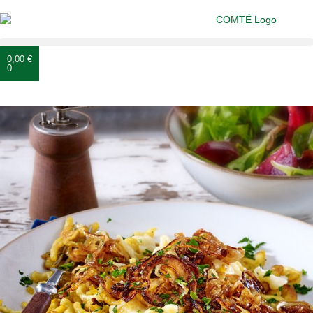
0,00
€
0