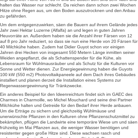
halten das Wasser nur schlecht. Da reichen dann schon zwei Wochen
Hitze ohne Regen aus, um den Boden auszutrocknen und den Anbau
zu gefährden.
Um dem entgegenzuwirken, säen die Bauern auf ihrem Gelände jedes
Jahr zwei Hektar Luzerne (Alfalfa) an und legen in guten Jahren
Heuvorräte an. Außerdem haben sie die Anzahl ihrer Färsen von 12
auf 8 pro Jahr reduziert, so dass sie nun eine Herde von 20 Färsen für
40 Milchkühe haben. Zudem hat Didier Guyot schon vor einigen
Jahren drei Hecken von insgesamt 550 Metern Länge inmitten seiner
Weiden angepflanzt, die als Schattenspender für die Kühe, als
Lebensraum für Wühlmausräuber und als Schutz für die Kulturen vor
Sonne und Wetter dienen. Zur Energiegewinnung haben die Guyots
100 kW (550 m2) Photovoltaikpaneele auf dem Dach ihres Gebäudes
installiert und planen derzeit die Installation eines Systems zur
Regenwassergewinnung für Tränkzwecke.
Ein anderes Beispiel für den Ideenreichtum findet sich im GAEC des
Charmes in Charmoille, wo Michel Mouchard und seine drei Partner
Milchkühe halten und Getreide für den Bedarf ihrer Herde anbauen.
Um die Erträge zu sichern und gleichzeitig Wühlmäuse und
unerwünschte Pflanzen in den Kulturen ohne Pflanzenschutzmittel zu
bekämpfen, pflügen die Landwirte eine temporäre Wiese um und säen
frühzeitig im Mai Pflanzen aus, die weniger Wasser benötigen und
resistenter gegen große Hitze sind. Diese wachsen rasch und