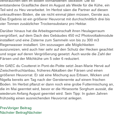
verbrauchen den im Boden vorhandenen Stickstoff. Die so
entstandene Grasfläche dient im August als Weide für die Kühe, ein
Teil wird zu Heu verarbeitet. Im Herbst säen die Partner auf diesen
unkrautfreien Böden, die sie nicht einmal jäten müssen, Gerste aus.
Das Ergebnis ist ein größerer Heuvorrat mit durchschnittlich drei bis
vier Tonnen zusätzlicher Trockensubstanz pro Hektar.
Darüber hinaus hat die Arbeitsgemeinschaft ihren Heulagerraum
vergrößert, auf dem Dach des Gebäudes 450 m2 Photovoltaikmodule
installiert und eine Zisterne zum Sammeln von bis zu 300 m3
Regenwasser installiert. Um sozusagen alle Möglichkeiten
auszureizen, wird auch hier sehr auf den Schutz der Hecken geachtet
und sogar auf deren Vergrößerung gesetzt. Auch wurde die Zahl der
Färsen und der Milchkühe um 5 oder 6 reduziert.
Im GAEC du Coutteret in Pont-de-Poitte setzt Jean-Marie Hervé auf
Zwischenfruchtanbau, früheres Abkalben der Färsen und einen
größeren Heuvorrat. Er sät eine Mischung aus Erbsen, Wicken und
Nigella bereits am Tag nach der Gerstenernte auf einem frischen
Boden. Im Herbst pflanzt er dann noch eine grobe Futtermischung an,
die im Mai geerntet wird, bevor er die Hirsesorte Sorghum aussät, die
wiederum Anfang August geerntet wird. Sein Tipp: In guten Jahren
frühzeitig einen ausreichenden Heuvorrat anlegen.
Prev
Voriger Beitrag
Nächster Beitrag
Nächster