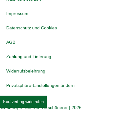
Impressum
Datenschutz und Cookies
AGB
Zahlung und Lieferung
Widerrufsbelehrung
Privatsphäre-Einstellungen ändern
Kaufvertrag widerrufen
Webdesign: Die Netzverschönerer | 2026
Jetzt beim COMTÉ Puzzle mitmachen und tolle
Preise gewinnen