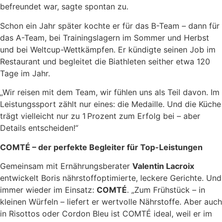
befreundet war, sagte spontan zu.
Schon ein Jahr später kochte er für das B-Team – dann für
das A-Team, bei Trainingslagern im Sommer und Herbst
und bei Weltcup-Wettkämpfen. Er kündigte seinen Job im
Restaurant und begleitet die Biathleten seither etwa 120
Tage im Jahr.
„Wir reisen mit dem Team, wir fühlen uns als Teil davon. Im
Leistungssport zählt nur eines: die Medaille. Und die Küche
trägt vielleicht nur zu 1 Prozent zum Erfolg bei – aber
Details entscheiden!“
C
OMTÉ
–
der perfekte Begleiter f
ü
r Top-Leistungen
Gemeinsam mit Ernährungsberater
Valentin Lacroix
entwickelt Boris nährstoffoptimierte, leckere Gerichte. Und
immer wieder im Einsatz:
COMTÉ
. „Zum Frühstück – in
kleinen Würfeln – liefert er wertvolle Nährstoffe. Aber auch
in Risottos oder Cordon Bleu ist COMTÉ ideal, weil er im