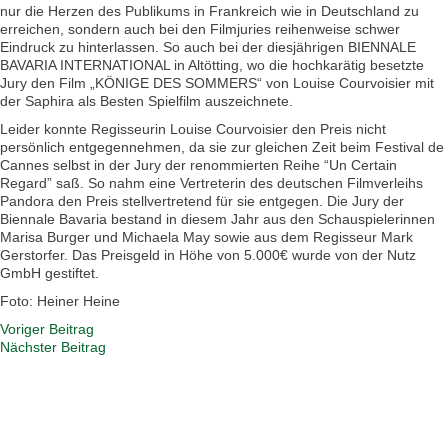
nur die Herzen des Publikums in Frankreich wie in Deutschland zu
erreichen, sondern auch bei den Filmjuries reihenweise schwer
Eindruck zu hinterlassen. So auch bei der diesjährigen BIENNALE
BAVARIA INTERNATIONAL in Altötting, wo die hochkarätig besetzte
Jury den Film „KÖNIGE DES SOMMERS“ von Louise Courvoisier mit
der Saphira als Besten Spielfilm auszeichnete.
Leider konnte Regisseurin Louise Courvoisier den Preis nicht
persönlich entgegennehmen, da sie zur gleichen Zeit beim Festival de
Cannes selbst in der Jury der renommierten Reihe “Un Certain
Regard” saß. So nahm eine Vertreterin des deutschen Filmverleihs
Pandora den Preis stellvertretend für sie entgegen. Die Jury der
Biennale Bavaria bestand in diesem Jahr aus den Schauspielerinnen
Marisa Burger und Michaela May sowie aus dem Regisseur Mark
Gerstorfer. Das Preisgeld in Höhe von 5.000€ wurde von der Nutz
GmbH gestiftet.
Foto: Heiner Heine
Voriger Beitrag
Nächster Beitrag