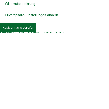
Widerrufsbelehrung
Privatsphäre-Einstellungen ändern
Kaufvertrag widerrufen
Webdesign: Die Netzverschönerer | 2026
Jetzt beim COMTÉ Puzzle mitmachen und tolle
Preise gewinnen