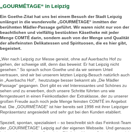
„GOURMÉTAGE“ in Leipzig
Ein Goethe-Zitat hat uns bei einem Besuch der Stadt Leipzig
unlängst in die wundervolle „GOURMÉTAGE“ inmitten der
berühmten Mädler-Passage geführt. Wir waren nicht nur von der
beachtlichen und vielfältig bestückten Käsetheke mit jeder
Menge COMTÉ darin, sondern auch von der Menge und Qualität
der allerfeinsten Delikatessen und Spirituosen, die es hier gibt,
begeistert.
„Wer nach Leipzig zur Messe gereist, ohne auf Auerbachs Hof zu
gehen, der schweige still, denn das beweist: Er hat Leipzig nicht
gesehen.“ So sprach schon Goethe und da wir seinem Urteil
vertrauen, sind wir bei unserem letzten Leipzig-Besuch natürlich auch
in „Auerbachs Hof“, heutzutage besser bekannt als „Die Mädler
Passage“ gegangen. Dort gibt es viel Interessantes und Schönes zu
sehen und zu erwerben, doch unsere Schritte führten uns wie
ferngesteuert in einen Feinkostladen der Extraklasse, der zu unserer
großen Freude auch noch jede Menge feinsten COMTÉ im Angebot
hat. Die „GOURMÉTAGE“ ist hier bereits seit 1998 mit ihrer Leipziger
Repräsentanz angesiedelt und sehr gut bei den Kunden etabliert.
Speziell, spontan, spezialisiert – so beschreibt sich das Feinkost-Team
der „GOURMÉTAGE“ Leipzig auf der eigenen Webseite. Und genauso