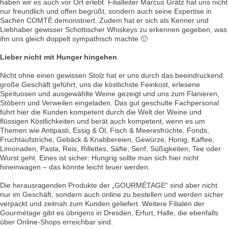
haben wir es auch vor Ort erlebt. Filialleiter Marcus Grätz hat uns nicht
nur freundlich und offen begrüßt, sondern auch seine Expertise in
Sachen COMTÉ demonstriert. Zudem hat er sich als Kenner und
Liebhaber gewisser Schottischer Whiskeys zu erkennen gegeben, was
ihn uns gleich doppelt sympathisch machte 🙂
Lieber nicht mit Hunger hingehen
Nicht ohne einen gewissen Stolz hat er uns durch das beeindruckend
große Geschäft geführt, uns die köstlichste Feinkost, erlesene
Spirituosen und ausgewählte Weine gezeigt und uns zum Flanieren,
Stöbern und Verweilen eingeladen. Das gut geschulte Fachpersonal
führt hier die Kunden kompetent durch die Welt der Weine und
flüssigen Köstlichkeiten und berät auch kompetent, wenn es um
Themen wie Antipasti, Essig & Öl, Fisch & Meeresfrüchte, Fonds,
Fruchtaufstriche, Gebäck & Knabbereien, Gewürze, Honig, Kaffee,
Limonaden, Pasta, Reis, Rillettes, Säfte, Senf, Süßigkeiten, Tee oder
Wurst geht. Eines ist sicher: Hungrig sollte man sich hier nicht
hineinwagen – das könnte leicht teuer werden.
Die herausragenden Produkte der „GOURMÉTAGE“ sind aber nicht
nur im Geschäft, sondern auch online zu bestellen und werden sicher
verpackt und zeitnah zum Kunden geliefert. Weitere Filialen der
Gourmétage gibt es übrigens in Dresden, Erfurt, Halle, die ebenfalls
über Online-Shops erreichbar sind.