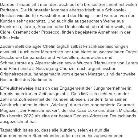
Darüber hinaus trifft man dort auch auf ein breites Sortiment mit vielen
Raritäten. Die Hühnereier kommen ebenso frisch aus Schleswig-
Holstein wie die Bio-Fassbutter und der Honig – und werden von den
Kunden sehr geschätzt. Und auch die ausgesuchten Weine aus
Frankreich, Italien, Spanien oder Deutschland, ob rot oder weiß, ob
Cidre, Crémant oder Prosecco, finden begeisterte Abnehmer in der
Käse Ecke.
Zudem stellt die agile Chefin täglich selbst Frischkäsemischungen
etwa mit Lauch oder Meerrettich her und bietet an wechselnden Tagen
Snacks wie Empanadas und Frikadellen, Sandwiches und
Schmalzbrote an. Alpenschinken sowie Wurzen (Hartwürste von Lamm
und Rind) und als Neuzugang Chorizo, nach argentinischer
Originalrezeptur, handgemacht vom eigenen Metzger, sind der zweite
Bestandteil des Sortiments.
Erfreulicherweise hat sich das Engagement der Jungunternehmerin
bereits nach kurzer Zeit ausgezahlt. Dies ließ sich nicht nur an der
Zahl und Zufriedenheit der Kunden ablesen, sondern fand seinen
Ausdruck zudem in einer „Adelung“ durch das renommierte Gourmet-
Magazin „Der Feinschmecker“, der die Käse Ecke und damit Michaela
Rau bereits 2022 als eine der besten Genuss-Adressen Deutschlands
ausgezeichnet hat.
Tatsächlich ist es so, dass alle Kunden, seien es nun die
übernommenen Stammkunden oder die neu hinzugewonnenen