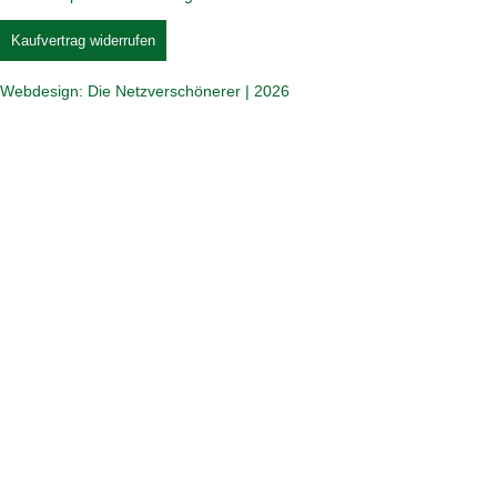
Kaufvertrag widerrufen
Webdesign: Die Netzverschönerer | 2026
Jetzt beim COMTÉ Puzzle mitmachen und tolle
Preise gewinnen