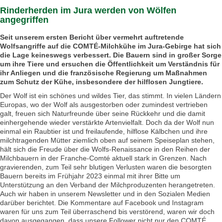
Rinderherden im Jura werden von Wölfen
angegriffen
Seit unserem ersten Bericht über vermehrt auftretende
Wolfsangriffe auf die COMTÉ-Milchkühe im Jura-Gebirge hat sich
die Lage keineswegs verbessert. Die Bauern sind in großer Sorge
um ihre Tiere und ersuchen die Öffentlichkeit um Verständnis für
ihr Anliegen und die französische Regierung um Maßnahmen
zum Schutz der Kühe, insbesondere der hilflosen Jungtiere.
Der Wolf ist ein schönes und wildes Tier, das stimmt. In vielen Ländern
Europas, wo der Wolf als ausgestorben oder zumindest vertrieben
galt, freuen sich Naturfreunde über seine Rückkehr und die damit
einhergehende wieder verstärkte Artenvielfalt. Doch da der Wolf nun
einmal ein Raubtier ist und freilaufende, hilflose Kälbchen und ihre
milchtragenden Mütter ziemlich oben auf seinem Speiseplan stehen,
hält sich die Freude über die Wolfs-Renaissance in den Reihen der
Milchbauern in der Franche-Comté aktuell stark in Grenzen. Nach
gravierenden, zum Teil sehr blutigen Verlusten waren die besorgten
Bauern bereits im Frühjahr 2023 einmal mit ihrer Bitte um
Unterstützung an den Verband der Milchproduzenten herangetreten.
Auch wir haben in unserem Newsletter und in den Sozialen Medien
darüber berichtet. Die Kommentare auf Facebook und Instagram
waren für uns zum Teil überraschend bis verstörend, waren wir doch
davon ausgegangen, dass unsere Follower nicht nur den COMTÉ,