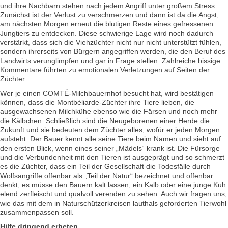
und ihre Nachbarn stehen nach jedem Angriff unter großem Stress.
Zunächst ist der Verlust zu verschmerzen und dann ist da die Angst,
am nächsten Morgen erneut die blutigen Reste eines gefressenen
Jungtiers zu entdecken. Diese schwierige Lage wird noch dadurch
verstärkt, dass sich die Viehzüchter nicht nur nicht unterstützt fühlen,
sondern ihrerseits von Bürgern angegriffen werden, die den Beruf des
Landwirts verunglimpfen und gar in Frage stellen. Zahlreiche bissige
Kommentare führten zu emotionalen Verletzungen auf Seiten der
Züchter.
Wer je einen COMTÉ-Milchbauernhof besucht hat, wird bestätigen
können, dass die Montbéliarde-Züchter ihre Tiere lieben, die
ausgewachsenen Milchkühe ebenso wie die Färsen und noch mehr
die Kälbchen. Schließlich sind die Neugeborenen einer Herde die
Zukunft und sie bedeuten dem Züchter alles, wofür er jeden Morgen
aufsteht. Der Bauer kennt alle seine Tiere beim Namen und sieht auf
den ersten Blick, wenn eines seiner „Mädels“ krank ist. Die Fürsorge
und die Verbundenheit mit den Tieren ist ausgeprägt und so schmerzt
es die Züchter, dass ein Teil der Gesellschaft die Todesfälle durch
Wolfsangriffe offenbar als „Teil der Natur“ bezeichnet und offenbar
denkt, es müsse den Bauern kalt lassen, ein Kalb oder eine junge Kuh
elend zerfleischt und qualvoll verenden zu sehen. Auch wir fragen uns,
wie das mit dem in Naturschützerkreisen lauthals geforderten Tierwohl
zusammenpassen soll.
Hilfe dringend erbeten