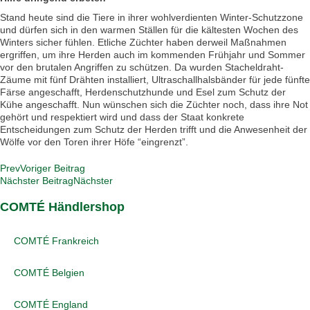
Stand heute sind die Tiere in ihrer wohlverdienten Winter-Schutzzone
und dürfen sich in den warmen Ställen für die kältesten Wochen des
Winters sicher fühlen. Etliche Züchter haben derweil Maßnahmen
ergriffen, um ihre Herden auch im kommenden Frühjahr und Sommer
vor den brutalen Angriffen zu schützen. Da wurden Stacheldraht-
Zäume mit fünf Drähten installiert, Ultraschallhalsbänder für jede fünfte
Färse angeschafft, Herdenschutzhunde und Esel zum Schutz der
Kühe angeschafft. Nun wünschen sich die Züchter noch, dass ihre Not
gehört und respektiert wird und dass der Staat konkrete
Entscheidungen zum Schutz der Herden trifft und die Anwesenheit der
Wölfe vor den Toren ihrer Höfe “eingrenzt”.
Prev
Voriger Beitrag
Nächster Beitrag
Nächster
COMTÉ Händlershop
COMTÉ Frankreich
COMTÉ Belgien
COMTÉ England