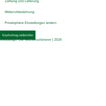
Zahlung und Lieferung
Widerrufsbelehrung
Privatsphäre-Einstellungen ändern
Kaufvertrag widerrufen
Webdesign: Die Netzverschönerer | 2026
Jetzt beim COMTÉ Puzzle mitmachen und tolle
Preise gewinnen