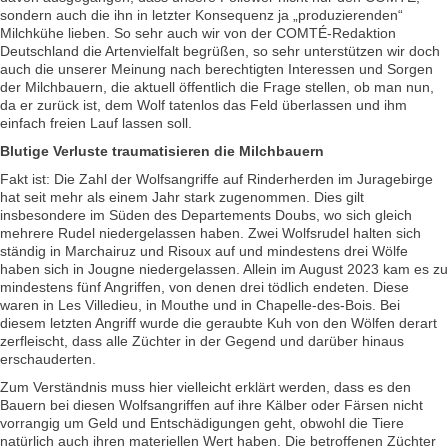
sondern auch die ihn in letzter Konsequenz ja „produzierenden“
Milchkühe lieben. So sehr auch wir von der COMTÉ-Redaktion
Deutschland die Artenvielfalt begrüßen, so sehr unterstützen wir doch
auch die unserer Meinung nach berechtigten Interessen und Sorgen
der Milchbauern, die aktuell öffentlich die Frage stellen, ob man nun,
da er zurück ist, dem Wolf tatenlos das Feld überlassen und ihm
einfach freien Lauf lassen soll.
Blutige Verluste traumatisieren die Milchbauern
Fakt ist: Die Zahl der Wolfsangriffe auf Rinderherden im Juragebirge
hat seit mehr als einem Jahr stark zugenommen. Dies gilt
insbesondere im Süden des Departements Doubs, wo sich gleich
mehrere Rudel niedergelassen haben. Zwei Wolfsrudel halten sich
ständig in Marchairuz und Risoux auf und mindestens drei Wölfe
haben sich in Jougne niedergelassen. Allein im August 2023 kam es zu
mindestens fünf Angriffen, von denen drei tödlich endeten. Diese
waren in Les Villedieu, in Mouthe und in Chapelle-des-Bois. Bei
diesem letzten Angriff wurde die geraubte Kuh von den Wölfen derart
zerfleischt, dass alle Züchter in der Gegend und darüber hinaus
erschauderten.
Zum Verständnis muss hier vielleicht erklärt werden, dass es den
Bauern bei diesen Wolfsangriffen auf ihre Kälber oder Färsen nicht
vorrangig um Geld und Entschädigungen geht, obwohl die Tiere
natürlich auch ihren materiellen Wert haben. Die betroffenen Züchter