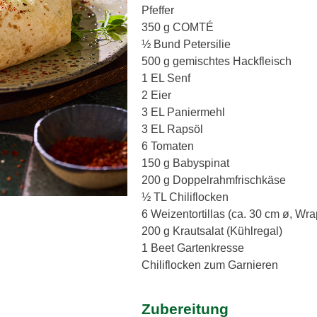
Pfeffer
350 g COMTÉ
½ Bund Petersilie
500 g gemischtes Hackfleisch
1 EL Senf
2 Eier
3 EL Paniermehl
3 EL Rapsöl
6 Tomaten
150 g Babyspinat
200 g Doppelrahmfrischkäse
½ TL Chiliflocken
6 Weizentortillas (ca. 30 cm ø, Wra
200 g Krautsalat (Kühlregal)
1 Beet Gartenkresse
Chiliflocken zum Garnieren
Zubereitung