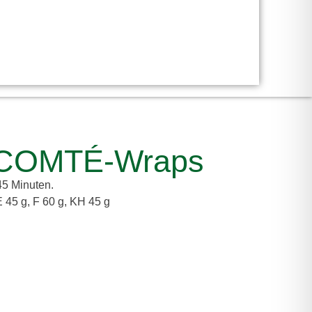
n-COMTÉ-Wraps
45 Minuten.
E 45 g, F 60 g, KH 45 g