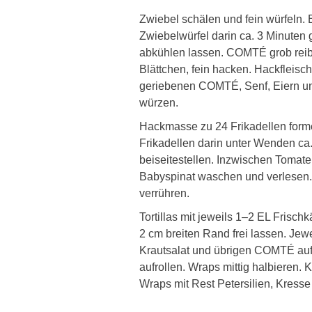
Zwiebel schälen und fein würfeln. B
Zwiebelwürfel darin ca. 3 Minuten 
abkühlen lassen. COMTÉ grob reibe
Blättchen, fein hacken. Hackfleisch
geriebenen COMTÉ, Senf, Eiern und
würzen.
Hackmasse zu 24 Frikadellen forme
Frikadellen darin unter Wenden c
beiseitestellen. Inzwischen Toma
Babyspinat waschen und verlesen. 
verrühren.
Tortillas mit jeweils 1–2 EL Frisch
2 cm breiten Rand frei lassen. Jew
Krautsalat und übrigen COMTÉ auf d
aufrollen. Wraps mittig halbieren
Wraps mit Rest Petersilien, Kresse 