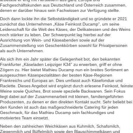
Fachgeschäftskunden aus Deutschland und Österreich zusammen,
denen er darüber hinaus sein Fachwissen zur Verfügung stellte.
Doch dann lockte ihn die Selbstständigkeit und so gründete er 2021
zunächst das Unternehmen „Käse Feinkost Ducamp“, um seine
Leidenschaft für die Welt des Käses, der Delikatessen und des Weins
noch stärker zu leben. Der Schwerpunkt lag hierbei auf der
Ausrichtung von Wein- und Käseabenden sowie auf der
Zusammenstellung von Geschenkkörben sowohl für Privatpersonen
als auch Unternehmen.
Als sich ihm ein Jahr später die Gelegenheit bot, den bekannten
Frankfurter „Käseladen Leipziger K34“ zu erwerben, griff er ohne
Zögern zu. Hier bietet Mathieu Ducamp nun ein breites Sortiment an
ausgesuchten Käsespezialitäten der besten Käse-Regionen
Frankreichs und Europas an. Dies umfasst auch Käsefondue und
Raclette. Dieses Angebot wird ergänzt durch erlesene Feinkost, feinste
Weine sowie Quiches, Brot sowie spezielle Backwaren. Sein Fokus
liegt dabei auf der Zusammenarbeit mit kleinen, familiengeführten
Produzenten, zu denen er den direkten Kontakt sucht. Sehr beliebt bei
den Kunden ist auch das maßgeschneiderte Catering für jeden
Geschmack, für das Mathieu Ducamp sein fachkundiges und
motiviertes Team einsetzt.
Neben den zahlreichen Weichkäsen aus Kuhmilch, Schafsmilch,
Ziegenmilch und Büffelmilch sowie den Blauschimmelkäsen und