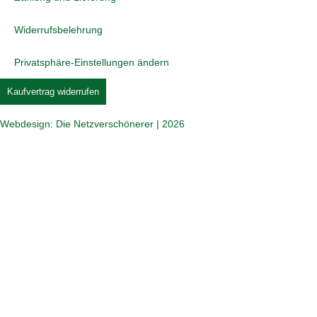
Widerrufsbelehrung
Privatsphäre-Einstellungen ändern
Kaufvertrag widerrufen
Webdesign: Die Netzverschönerer | 2026
Jetzt beim COMTÉ Puzzle mitmachen und tolle
Preise gewinnen