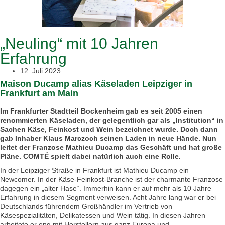
„Neuling“ mit 10 Jahren
Erfahrung
12. Juli 2023
Maison Ducamp alias Käseladen Leipziger in
Frankfurt am Main
Im Frankfurter Stadtteil Bockenheim gab es seit 2005 einen
renommierten Käseladen, der gelegentlich gar als „Institution“ in
Sachen Käse, Feinkost und Wein bezeichnet wurde. Doch dann
gab Inhaber Klaus Marczoch seinen Laden in neue Hände. Nun
leitet der Franzose Mathieu Ducamp das Geschäft und hat große
Pläne. COMTÉ spielt dabei natürlich auch eine Rolle.
In der Leipziger Straße in Frankfurt ist Mathieu Ducamp ein
Newcomer. In der Käse-Feinkost-Branche ist der charmante Franzose
dagegen ein „alter Hase“. Immerhin kann er auf mehr als 10 Jahre
Erfahrung in diesem Segment verweisen. Acht Jahre lang war er bei
Deutschlands führendem Großhändler im Vertrieb von
Käsespezialitäten, Delikatessen und Wein tätig. In diesen Jahren
arbeitete er eng mit Herstellern aus ganz Europa und