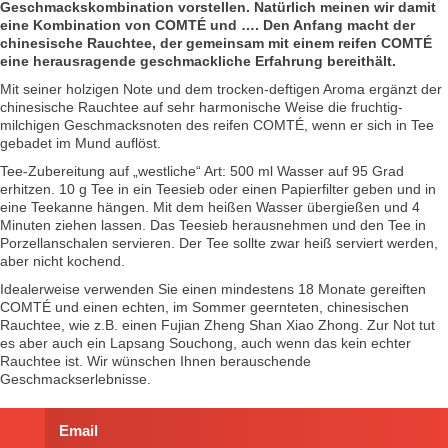
Geschmackskombination vorstellen. Natürlich meinen wir damit
eine Kombination von COMTÉ und …. Den Anfang macht der
chinesische Rauchtee, der gemeinsam mit einem reifen COMTÉ
eine herausragende geschmackliche Erfahrung bereithält.
Mit seiner holzigen Note und dem trocken-deftigen Aroma ergänzt der
chinesische Rauchtee auf sehr harmonische Weise die fruchtig-
milchigen Geschmacksnoten des reifen COMTÉ, wenn er sich in Tee
gebadet im Mund auflöst.
Tee-Zubereitung auf „westliche“ Art: 500 ml Wasser auf 95 Grad
erhitzen. 10 g Tee in ein Teesieb oder einen Papierfilter geben und in
eine Teekanne hängen. Mit dem heißen Wasser übergießen und 4
Minuten ziehen lassen. Das Teesieb herausnehmen und den Tee in
Porzellanschalen servieren. Der Tee sollte zwar heiß serviert werden,
aber nicht kochend.
Idealerweise verwenden Sie einen mindestens 18 Monate gereiften
COMTÉ und einen echten, im Sommer geernteten, chinesischen
Rauchtee, wie z.B. einen Fujian Zheng Shan Xiao Zhong. Zur Not tut
es aber auch ein Lapsang Souchong, auch wenn das kein echter
Rauchtee ist. Wir wünschen Ihnen berauschende
Geschmackserlebnisse.
Email